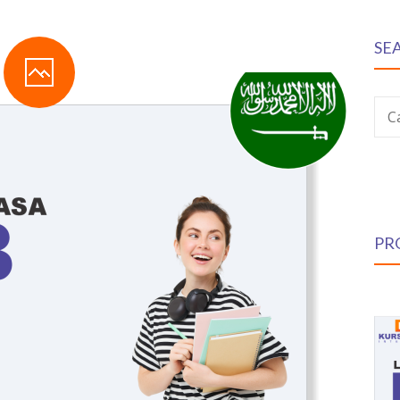
SE
C
PR