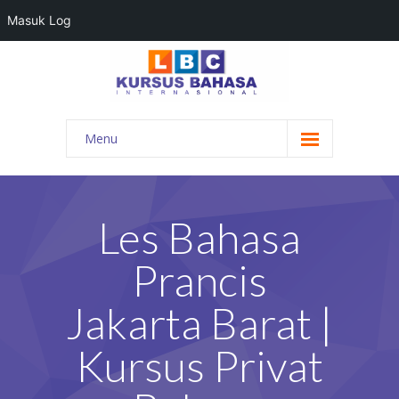
Masuk Log
Menu
HOME
PROGRAM BAHASA
Les Bahasa
KONTAK KAMI
Prancis
BLOG
Jakarta Barat |
DAFTAR GURU
Kursus Privat