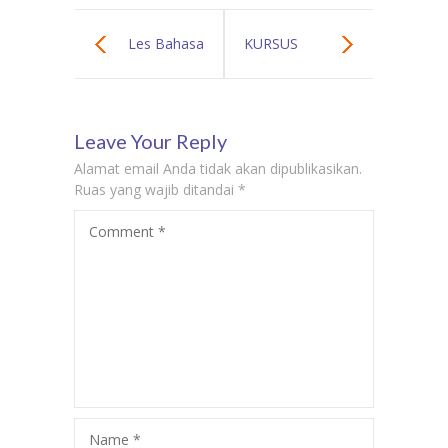
Les Bahasa
KURSUS
Inggris
BAHASA
Leave Your Reply
Tangerang |
SPANYOL DI
Alamat email Anda tidak akan dipublikasikan.
Biaya Kursus
JAKARTA BARAT
Ruas yang wajib ditandai
*
Comment
*
Privat Bahasa
GURU LES
Inggris Terdekat
PRIVAT BAHASA
SPANYOL KE
RUMAH DI
JAKARTA BARAT
Name
*