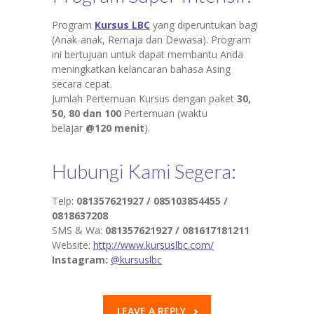
Program
Kursus LBC
yang diperuntukan bagi
(Anak-anak, Remaja dan Dewasa). Program
ini bertujuan untuk dapat membantu Anda
meningkatkan kelancaran bahasa Asing
secara cepat.
Jumlah Pertemuan Kursus dengan paket
30,
50, 80 dan 100
Pertemuan (waktu
belajar
@120 menit
).
Hubungi Kami Segera:
Telp:
081357621927 /
085103854455 /
0818637208
SMS & Wa:
081357621927 /
081617181211
Website:
http://www.kursuslbc.com/
Instagram:
@kursuslbc
LEAVE A REPLY