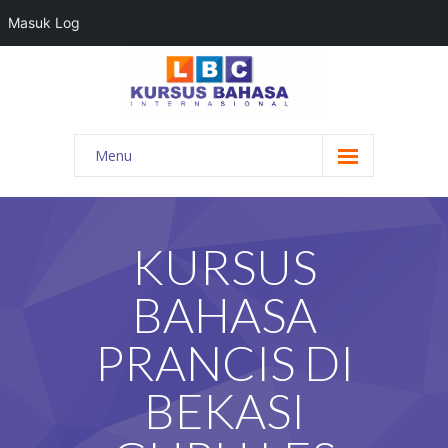
Masuk Log
Menu
HOME
PROGRAM BAHASA
KURSUS
KONTAK KAMI
BAHASA
BLOG
PRANCIS DI
DAFTAR GURU
BEKASI