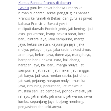
Kursus Bahasa Prancis di daerah
Bekasi
guru les privat bahasa Prancis ke
rumah di daerah Bekasi panggil guru bahasa
Prancis ke rumah di Bekasi Cari guru les privat
bahasa Prancis di Bekasi yakni
meliputi daerah: Pondok gede, Jati bening, jati
asih, jati kramat, kranji, bekasi barat, kota
baru, bintara jaya, jaka sampurna, marga
jaya, bekasi selatan, kayuringin jaya, jaka
mulya, pekayon jaya, jaka setia, bekasi timur,
aren jaya, bekasi jaya, duren aja, margahayu,
harapan baru, bekasi utara, kali abang,
harapan jaya, kali baru, marga mulya, jati
sampurna, jati raden, jati mekar, jati rangga,
jati karya, jati rasa, medan satria, jati luhur,
jati sari, pejuang, harapan mulya, mustika
jaya, cimuning, pedurenan, jati makmur,
mustika sari, jati cempaka, pondok melati, jati
rahayu, jati melati, jati murni, jati warna, rawa
lumbu, sepanjang jaya, bojong menteng,
pengasinan dan sekitarnya.