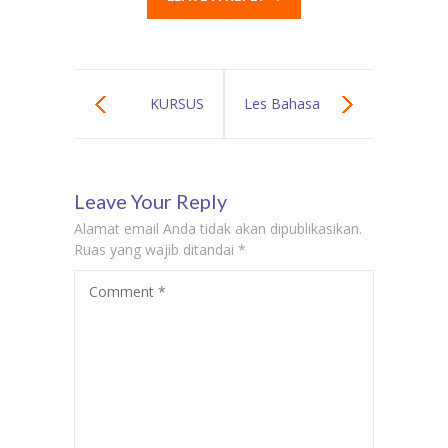
KURSUS
Les Bahasa
BAHASA
Belanda Jakarta
Leave Your Reply
SPANYOL DI
Utara | Biaya
Alamat email Anda tidak akan dipublikasikan.
JAKARTA TIMUR
Kursus Privat
Ruas yang wajib ditandai
*
Comment
*
GURU LES
Bahasa Belanda
PRIVAT BAHASA
Terdekat
SPANYOL KE
RUMAH DI