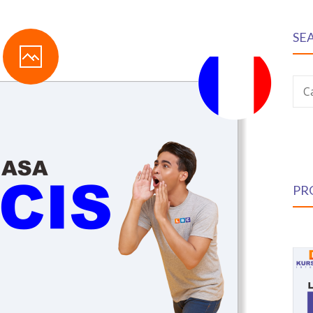
SE
C
PR