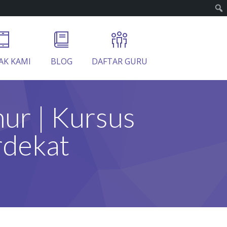
AK KAMI
BLOG
DAFTAR GURU
mur | Kursus
rdekat