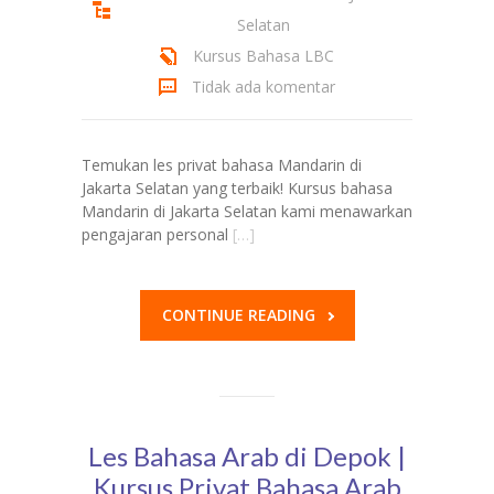
Selatan
Kursus Bahasa LBC
Tidak ada komentar
Temukan les privat bahasa Mandarin di
Jakarta Selatan yang terbaik! Kursus bahasa
Mandarin di Jakarta Selatan kami menawarkan
pengajaran personal
[…]
CONTINUE READING
Les Bahasa Arab di Depok |
Kursus Privat Bahasa Arab