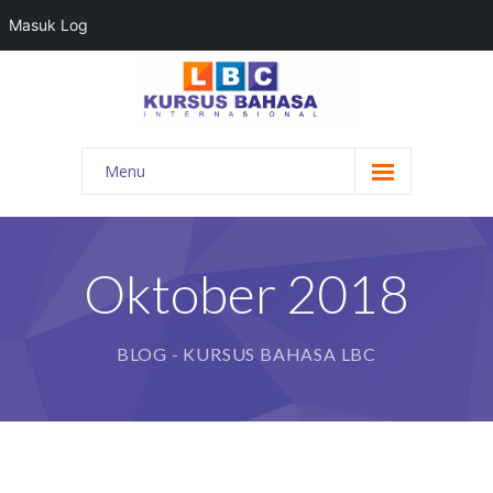
Masuk Log
Menu
HOME
PROGRAM BAHASA
Oktober 2018
KONTAK KAMI
BLOG - KURSUS BAHASA LBC
BLOG
DAFTAR GURU