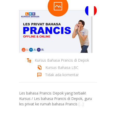
Kursus Bahasa Prancis di Depok
Kursus Bahasa LBC
Tidak ada komentar
Les bahasa Prancis Depok yang terbaik!
Kursus / Les bahasa Prancis di Depok, guru
les privat ke rumah bahasa Prancis
[…]