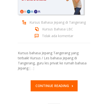
Kursus Bahasa Jepang di Tangerang
Kursus Bahasa LBC
Tidak ada komentar
Kursus bahasa Jepang Tangerang yang
terbaik! Kursus / Les bahasa Jepang di
Tangerang, guru les privat ke rumah bahasa
Jepang
[…]
CONTINUE READING