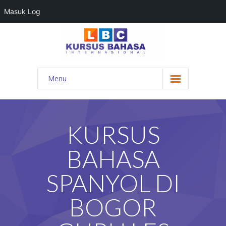
Masuk Log
Menu
HOME
PROGRAM BAHASA
KURSUS
KONTAK KAMI
BAHASA
BLOG
SPANYOL DI
DAFTAR GURU
BOGOR