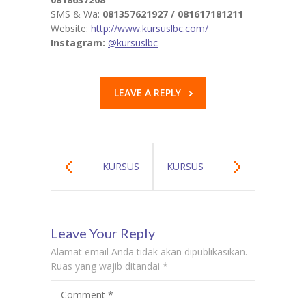
SMS & Wa:
081357621927 /
081617181211
Website:
http://www.kursuslbc.com/
Instagram:
@kursuslbc
LEAVE A REPLY
KURSUS
KURSUS
BAHASA
BAHASA
Leave Your Reply
SPANYOL DI
SPANYOL DI
Alamat email Anda tidak akan dipublikasikan.
JAKARTA
BEKASI GURU
Ruas yang wajib ditandai
*
Comment
*
SELATAN GURU
LES PRIVAT