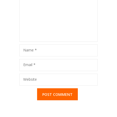
LES PRIVAT
BAHASA
BAHASA
SPANYOL KE
SPANYOL KE
RUMAH DI
RUMAH DI
BEKASI
Name
*
JAKARTA
Email
*
SELATAN
Website