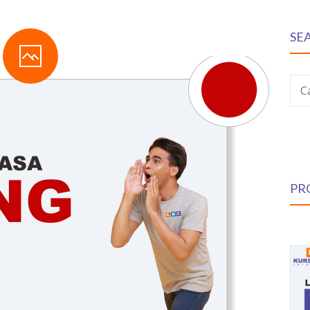
SE
C
PR