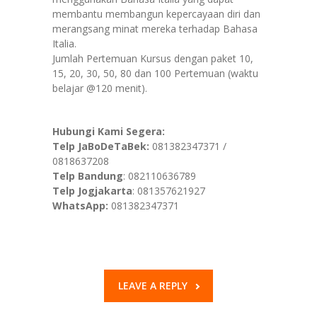
membantu membangun kepercayaan diri dan
merangsang minat mereka terhadap Bahasa
Italia.
Jumlah Pertemuan Kursus dengan paket 10,
15, 20, 30, 50, 80 dan 100 Pertemuan (waktu
belajar @120 menit).
Hubungi Kami Segera:
Telp JaBoDeTaBek:
081382347371 /
0818637208
Telp Bandung
: 082110636789
Telp Jogjakarta
: 081357621927
WhatsApp:
081382347371
LEAVE A REPLY