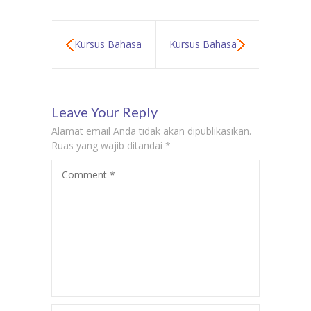
Kursus Bahasa
Kursus Bahasa
Korea di
Jepang Ke
Leave Your Reply
Kalideres Guru
rumah di
Alamat email Anda tidak akan dipublikasikan.
Les Privat
Kemayoran
Ruas yang wajib ditandai
*
Comment
*
Bahasa Korea
Guru Privat
Ke Rumah di
Bahasa Jepang
Kalideres
di Kemayoran