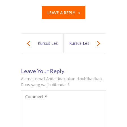
LEAVE A REPLY
Kursus Les
Kursus Les
Privat Bahasa
Privat Bahasa
Leave Your Reply
Jepang Ke
Mandarin Ke
Alamat email Anda tidak akan dipublikasikan.
Rumah Di
Rumah Di
Ruas yang wajib ditandai
*
Comment
*
Cipondoh Guru
Bekasi Barat
Privat Bahasa
Guru Privat
Jepang Ke
Bahasa