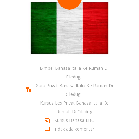
Bimbel Bahasa Italia Ke Rumah Di
Ciledug
,
Guru Privat Bahasa Italia Ke Rumah Di
Ciledug
,
Kursus Les Privat Bahasa Italia Ke
Rumah Di Ciledug
Kursus Bahasa LBC
Tidak ada komentar