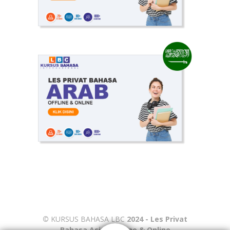
©
KURSUS BAHASA LBC
2024 - Les Privat
Bahasa Asing Offline & Online