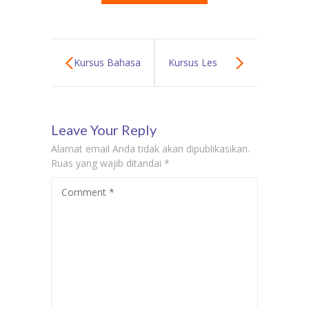
Kursus Bahasa
Kursus Les
Korea Jakarta
Privat Bahasa
Leave Your Reply
Utara | Les
Jepang Ke
Alamat email Anda tidak akan dipublikasikan.
Privat Bahasa
Rumah Di Sentul
Ruas yang wajib ditandai
*
Comment
*
Korea Terdekat
Guru Privat
Bahasa Jepang
Ke Rumah Di
Sentul