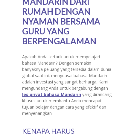
MANDARIN DARI
RUMAH DENGAN
NYAMAN BERSAMA
GURU YANG
BERPENGALAMAN
Apakah Anda tertarik untuk mempelajari
bahasa Mandarin? Dengan semakin
banyaknya peluang yang tersedia dalam dunia
global saat ini, menguasai bahasa Mandarin
adalah investasi yang sangat berharga. Kami
mengundang Anda untuk bergabung dengan
les privat bahasa Mandarin
yang dirancang
khusus untuk membantu Anda mencapai
tujuan belajar dengan cara yang efektif dan
menyenangkan.
KENAPA HARUS