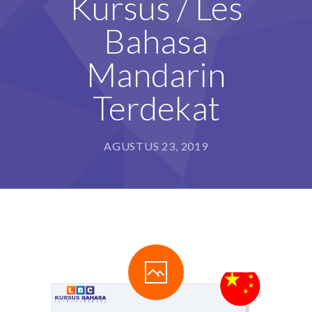
Kursus / Les
Bahasa
Mandarin
Terdekat
AGUSTUS 23, 2019