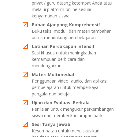
privat / guru datang ketempat Anda atau
melalui platform online sesuai
kenyamanan siswa.
Bahan Ajar yang Komprehensif
Buku teks, modul, dan materi tambahan
untuk mendukung pembelajaran.
Latihan Percakapan Intensif
Sesi khusus untuk meningkatkan
kemampuan berbicara dan
mendengarkan.
Materi Multimedial
Penggunaan video, audio, dan aplikasi
pembelajaran untuk memperkaya
pengalaman belajar.
Ujian dan Evaluasi Berkala
Penilaian untuk mengukur perkembangan
siswa dan memberikan umpan balik.
Sesi Tanya Jawab
Kesempatan untuk mendiskusikan