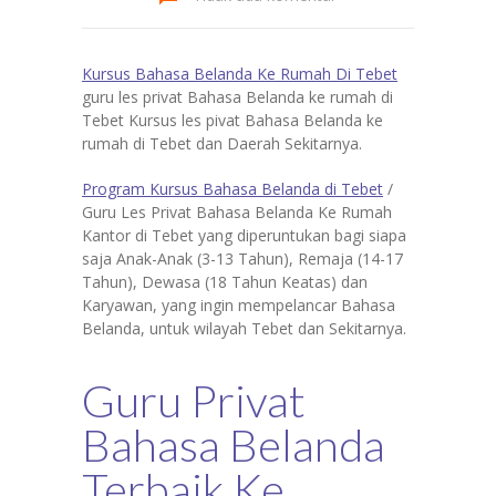
Kursus Bahasa
Belanda Ke Rumah Di Tebet
guru les privat Bahasa Belanda ke rumah di
Tebet Kursus les pivat Bahasa Belanda ke
rumah di Tebet dan Daerah Sekitarnya.
Program Kursus Bahasa Belanda di Tebet
/
Guru Les Privat Bahasa Belanda Ke Rumah
Kantor di Tebet yang diperuntukan bagi siapa
saja Anak-Anak (3-13 Tahun), Remaja (14-17
Tahun), Dewasa (18 Tahun Keatas) dan
Karyawan, yang ingin mempelancar Bahasa
Belanda, untuk wilayah Tebet dan Sekitarnya.
Guru Privat
Bahasa Belanda
Terbaik Ke