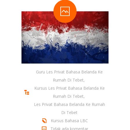
Guru Les Privat Bahasa Belanda Ke
Rumah Di Tebet
,
Kursus Les Privat Bahasa Belanda Ke
Rumah Di Tebet
,
Les Privat Bahasa Belanda Ke Rumah
Di Tebet
Kursus Bahasa LBC
Tidak ada komentar