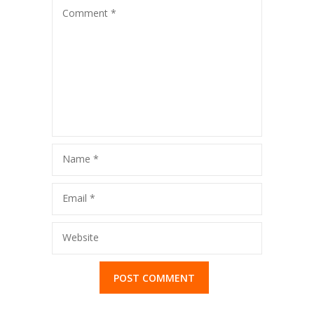
Comment
*
Les Privat
Korea Murah
Bahasa Arab Ke
Rumah Di
Cakung
Name
*
Email
*
Website