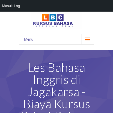
Masuk Log
Menu
HOME
PROGRAM BAHASA
Les Bahasa
KONTAK KAMI
Inggris di
BLOG
Jagakarsa -
DAFTAR GURU
Biaya Kursus