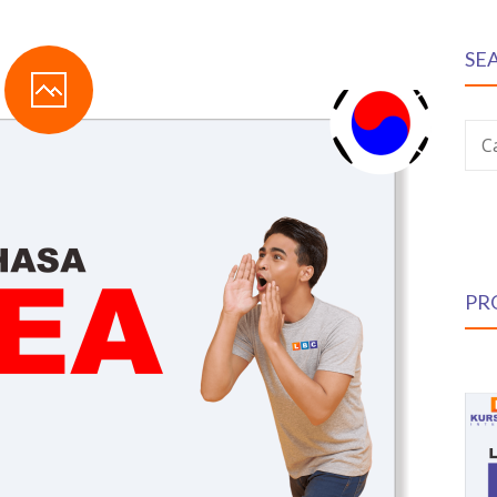
SE
C
PR