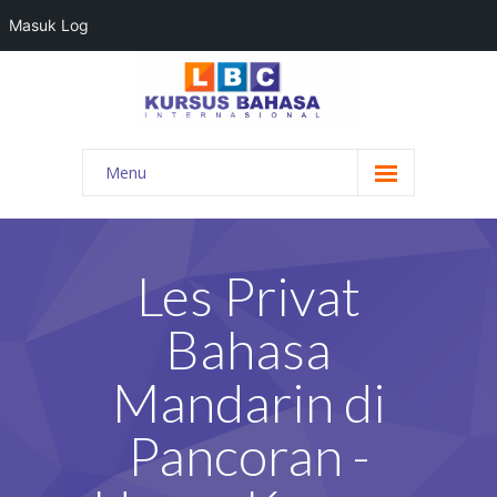
Masuk Log
Menu
HOME
PROGRAM BAHASA
Les Privat
KONTAK KAMI
Bahasa
BLOG
Mandarin di
DAFTAR GURU
Pancoran -