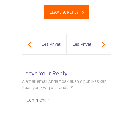
LEAVE A REPLY
Les Privat
Les Privat
Bahasa
Bahasa
Leave Your Reply
Mandarin di
Mandarin di
Alamat email Anda tidak akan dipublikasikan.
Mampang
Pesanggrahan –
Ruas yang wajib ditandai
*
Comment
*
Prapatan –
Harga Kursus
Harga Kursus
Bahasa
Bahasa
Mandarin Murah