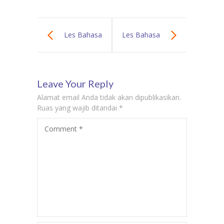
Les Bahasa
Les Bahasa
Inggris di
Inggris di
Leave Your Reply
Jatinegara –
Matraman –
Alamat email Anda tidak akan dipublikasikan.
Biaya Kursus
Biaya Kursus
Ruas yang wajib ditandai
*
Comment
*
Privat Bahasa
Privat Bahasa
Inggris Murah
Inggris Murah