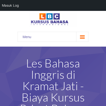
Masuk Log
Menu
HOME
PROGRAM BAHASA
Les Bahasa
KONTAK KAMI
Inggris di
BLOG
Kramat Jati -
DAFTAR GURU
Biaya Kursus