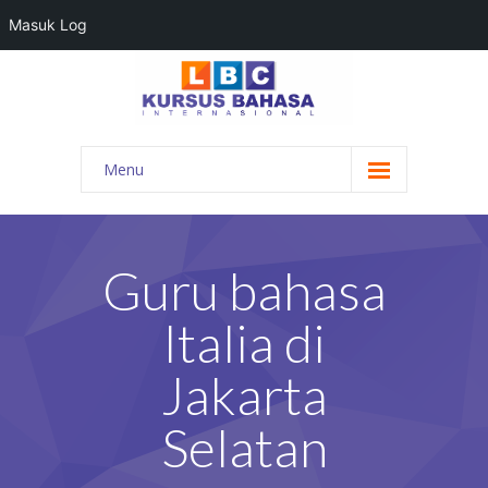
Masuk Log
Menu
HOME
PROGRAM BAHASA
Guru bahasa
KONTAK KAMI
Italia di
BLOG
Jakarta
DAFTAR GURU
Selatan