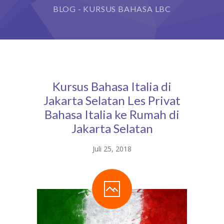
BLOG - KURSUS BAHASA LBC
Kursus Bahasa Italia di
Jakarta Selatan Les Privat
Bahasa Italia ke Rumah di
Jakarta Selatan
Juli 25, 2018