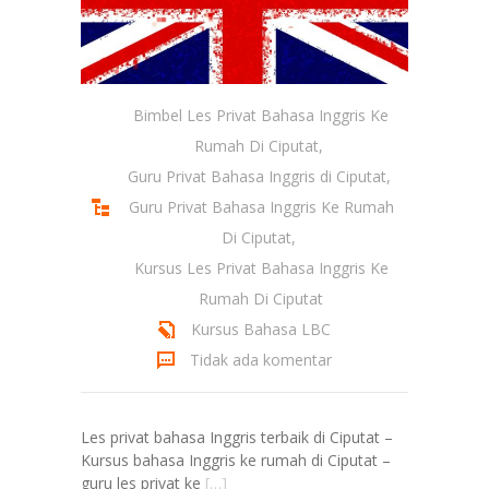
Bimbel Les Privat Bahasa Inggris Ke
Rumah Di Ciputat
,
Guru Privat Bahasa Inggris di Ciputat
,
Guru Privat Bahasa Inggris Ke Rumah
Di Ciputat
,
Kursus Les Privat Bahasa Inggris Ke
Rumah Di Ciputat
Kursus Bahasa LBC
Tidak ada komentar
Les privat bahasa Inggris terbaik di Ciputat –
Kursus bahasa Inggris ke rumah di Ciputat –
guru les privat ke
[…]