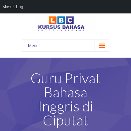
Masuk Log
Menu
HOME
PROGRAM BAHASA
Guru Privat
KONTAK KAMI
Bahasa
BLOG
Inggris di
DAFTAR GURU
Ciputat