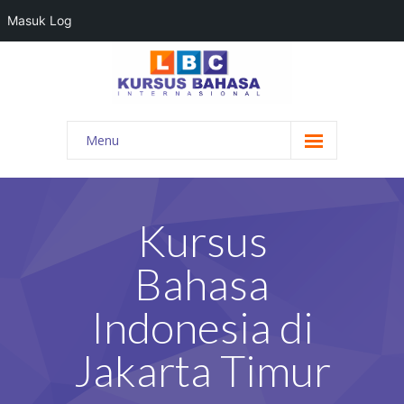
Masuk Log
Menu
HOME
PROGRAM BAHASA
Kursus
KONTAK KAMI
Bahasa
BLOG
Indonesia di
DAFTAR GURU
Jakarta Timur