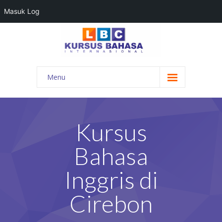
Masuk Log
Menu
HOME
PROGRAM BAHASA
Kursus
KONTAK KAMI
Bahasa
BLOG
Inggris di
DAFTAR GURU
Cirebon