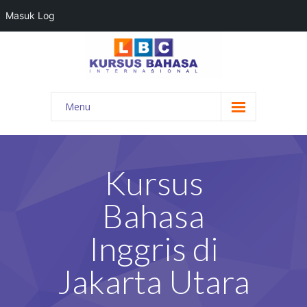
Masuk Log
Menu
HOME
PROGRAM BAHASA
Kursus
KONTAK KAMI
Bahasa
BLOG
Inggris di
DAFTAR GURU
Jakarta Utara