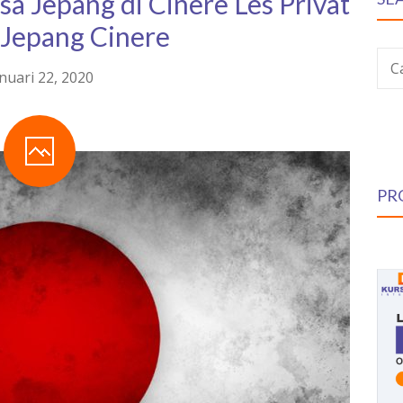
a Jepang di Cinere Les Privat
 Jepang Cinere
C
nuari 22, 2020
PR