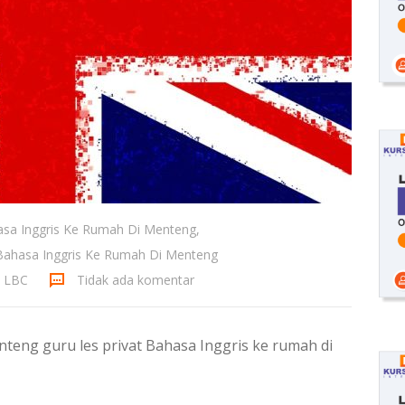
asa Inggris Ke Rumah Di Menteng
,
 Bahasa Inggris Ke Rumah Di Menteng
a LBC
Tidak ada komentar
teng guru les privat Bahasa Inggris ke rumah di