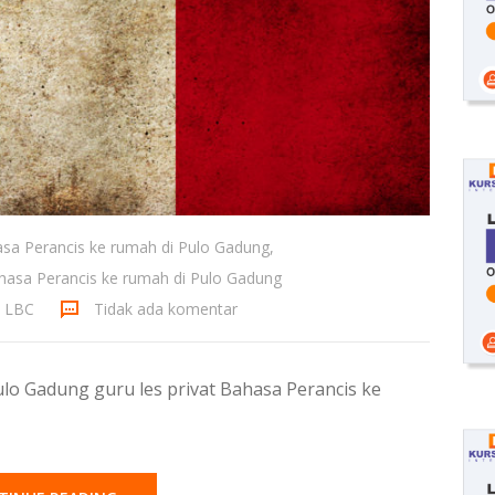
asa Perancis ke rumah di Pulo Gadung
,
ahasa Perancis ke rumah di Pulo Gadung
a LBC
Tidak ada komentar
lo Gadung guru les privat Bahasa Perancis ke