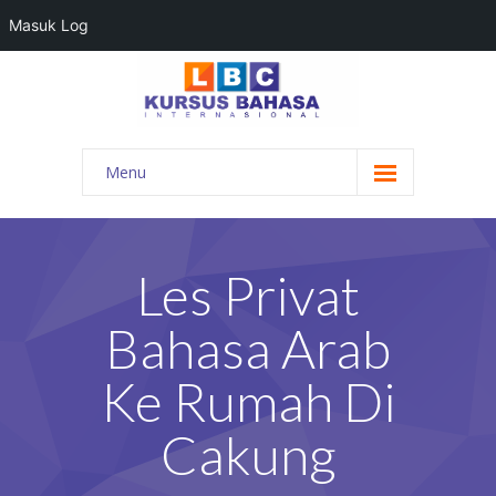
Masuk Log
Menu
HOME
PROGRAM BAHASA
Les Privat
KONTAK KAMI
Bahasa Arab
BLOG
Ke Rumah Di
DAFTAR GURU
Cakung