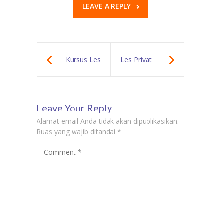
LEAVE A REPLY
Kursus Les
Les Privat
Privat Bahasa
Bahasa Inggris
Leave Your Reply
Belanda Ke
di Serpong
Alamat email Anda tidak akan dipublikasikan.
Rumah Di Koja
Kursus Bahasa
Ruas yang wajib ditandai
*
Comment
*
Guru Privat
Inggris
Bahasa Belanda
Ke Rumah Di