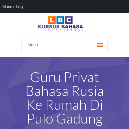
Masuk Log
Menu
HOME
PROGRAM BAHASA
Guru Privat
KONTAK KAMI
Bahasa Rusia
BLOG
Ke Rumah Di
DAFTAR GURU
Pulo Gadung