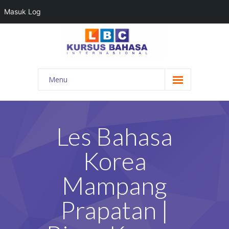
Masuk Log
Menu
HOME
PROGRAM BAHASA
Les Bahasa
KONTAK KAMI
Korea
BLOG
Mampang
DAFTAR GURU
Prapatan |