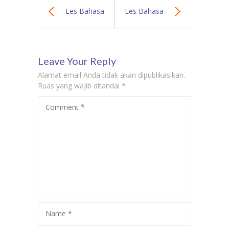
Les Bahasa
Les Bahasa
Korea
Korea Surabaya
Leave Your Reply
Kebayoran
| Biaya Kursus
Alamat email Anda tidak akan dipublikasikan.
Lama | Biaya
Privat Bahasa
Ruas yang wajib ditandai
*
Comment
*
Kursus Privat
Korea Terdekat
Bahasa Korea
Murah
Name
*