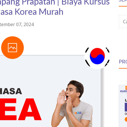
pang Prapatan | Biaya Kursus
hasa Korea Murah
C
tember 07, 2024
PR