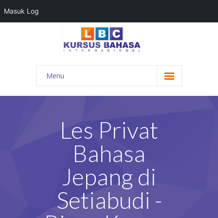
Masuk Log
Menu
HOME
PROGRAM BAHASA
Les Privat
KONTAK KAMI
Bahasa
BLOG
Jepang di
DAFTAR GURU
Setiabudi -