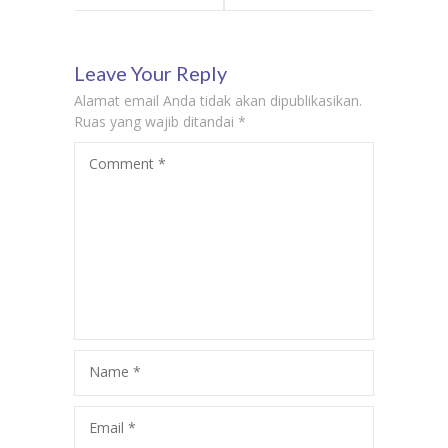
Bahasa Jepang
Bahasa
Leave Your Reply
di Pesanggrahan
Mandarin di
Alamat email Anda tidak akan dipublikasikan.
– Biaya Kursus
Cirebon –
Ruas yang wajib ditandai
*
Comment
*
Privat Bahasa
Kursus Les
Jepang Murah
Bahasa
Mandarin
Terdekat
Name
*
Email
*