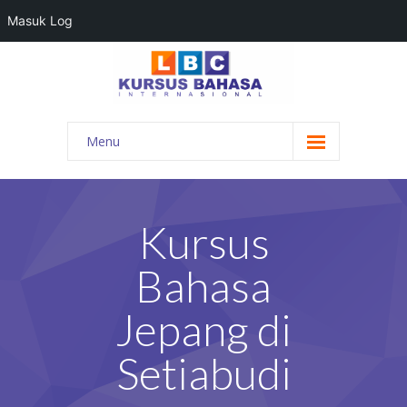
Masuk Log
Menu
HOME
PROGRAM BAHASA
Kursus
KONTAK KAMI
Bahasa
BLOG
Jepang di
DAFTAR GURU
Setiabudi