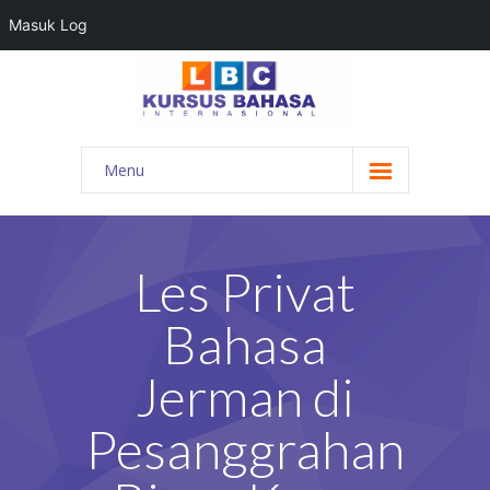
Masuk Log
Menu
HOME
PROGRAM BAHASA
Les Privat
KONTAK KAMI
Bahasa
BLOG
Jerman di
DAFTAR GURU
Pesanggrahan