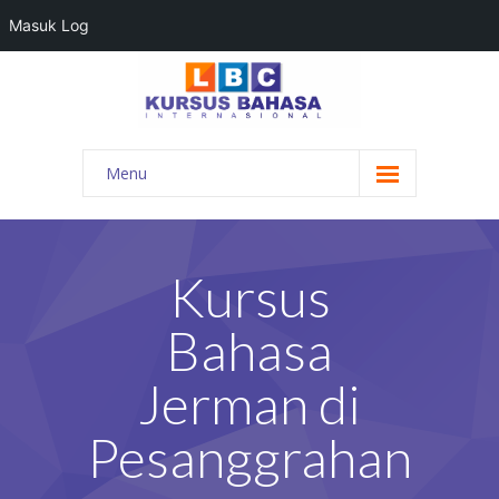
Masuk Log
Menu
HOME
PROGRAM BAHASA
Kursus
KONTAK KAMI
Bahasa
BLOG
Jerman di
DAFTAR GURU
Pesanggrahan